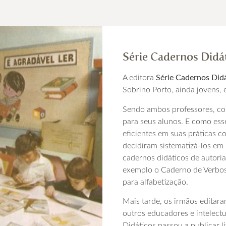
Série Cadernos Didá
A editora
Série Cadernos Did
Sobrino Porto, ainda jovens, 
Sendo ambos professores, co
para seus alunos. E como es
eficientes em suas práticas c
decidiram sistematizá-los em 
cadernos didáticos de autori
exemplo o Caderno de Verbos 
para alfabetização.
Mais tarde, os irmãos editara
outros educadores e intelect
Didáticos passou a publicar 