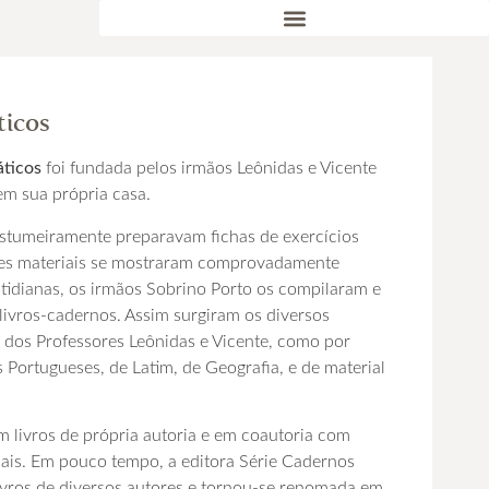
ticos
áticos
foi fundada pelos irmãos Leônidas e Vicente
em sua própria casa.
stumeiramente preparavam fichas de exercícios
ses materiais se mostraram comprovadamente
otidianas, os irmãos Sobrino Porto os compilaram e
livros-cadernos. Assim surgiram os diversos
a dos Professores Leônidas e Vicente, como por
Portugueses, de Latim, de Geografia, e de material
m livros de própria autoria e em coautoria com
uais. Em pouco tempo, a editora Série Cadernos
livros de diversos autores e tornou-se renomada em