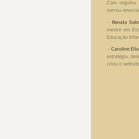
Com orgulho d
narrou emocion
–
Renata Sobr
mestre em Est
Educação Infant
–
Caroline Eli
estratégia, de
criou o websit