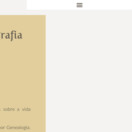
rafia
 sobre a vida
por Genealogia.