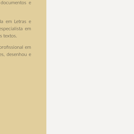
e documentos e
ada em Letras e
specialista em
s textos.
profissional em
res, desenhou e