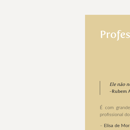
Profe
Ele não n
-Rubem A
É com grande
profissional d
–
Elisa de Mo