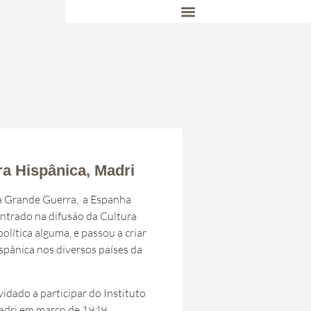
ra Hispânica, Madri
a Grande Guerra, a Espanha
ntrado na difusão da Cultura
lítica alguma, e passou a criar
ispânica nos diversos países da
idado a participar do Instituto
adri em março de 1949.