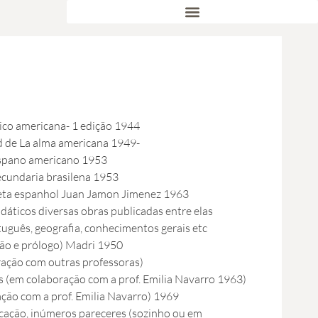
ico americana- 1 edição 1944
 de La alma americana 1949-
ispano americano 1953
ecundaria brasilena 1953
oeta espanhol Juan Jamon Jimenez 1963
idáticos diversas obras publicadas entre elas
tuguês, geografia, conhecimentos gerais etc
ção e prólogo) Madri 1950
ração com outras professoras)
 (em colaboração com a prof. Emilia Navarro 1963)
ção com a prof. Emilia Navarro) 1969
cação, inúmeros pareceres (sozinho ou em