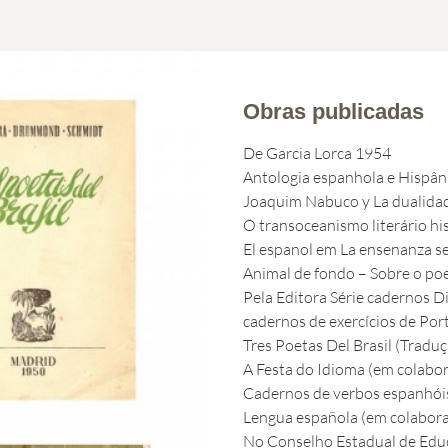
Obras publicadas
De Garcia Lorca 1954
Antologia espanhola e Hispân
Joaquim Nabuco y La dualidad
O transoceanismo literário h
El espanol em La ensenanza s
Animal de fondo – Sobre o p
Pela Editora Série cadernos D
cadernos de exercícios de Por
Tres Poetas Del Brasil (Tradu
A Festa do Idioma (em colabo
Cadernos de verbos espanhóis
Lengua española (em colabora
No Conselho Estadual de Edu